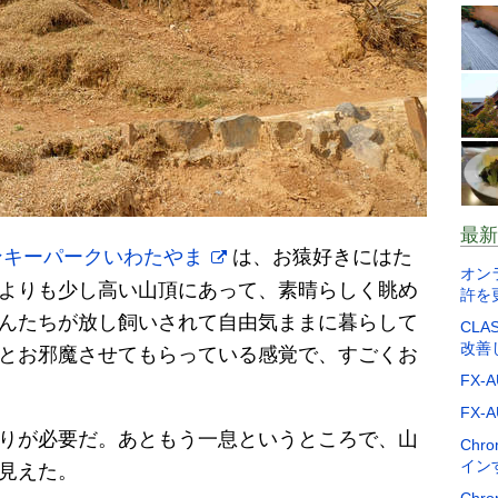
最新
ンキーパークいわたやま
は、お猿好きにはた
オン
よりも少し高い山頂にあって、素晴らしく眺め
許を
んたちが放し飼いされて自由気ままに暮らして
CLA
改善
とお邪魔させてもらっている感覚で、すごくお
FX-
FX-
りが必要だ。あともう一息というところで、山
Chr
イン
見えた。