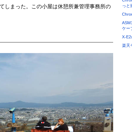
Ch
っと
てしまった。この小屋は休憩所兼管理事務所の
Chr
ASM
ケー
X-
楽天