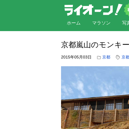
ホーム
マラソン
写
京都嵐山のモンキ
2015年05月03日
京都
京