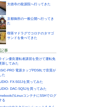
大徳寺の龍源院へ行ってきた
京都御所の一般公開へ行ってき
た
喫茶マドラグでコロナのタマゴ
サンドを食べてきた
記事
ライン優良運転者講習を受けて運転免
更新してみた
SSIC-PRO 電源タップPDS8Lで音質が
した
AUDIO- FX-502Jを買ってみた
AUDIO- DAC-SQ5Jを買ってみた
omebookのLinuxコンテナにSSHでログ
する