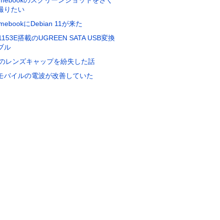
romebookのスクリーンショットをさく
撮りたい
omebookにDebian 11が来た
1153E搭載のUGREEN SATA USB変換
ブル
E2のレンズキャップを紛失した話
モバイルの電波が改善していた