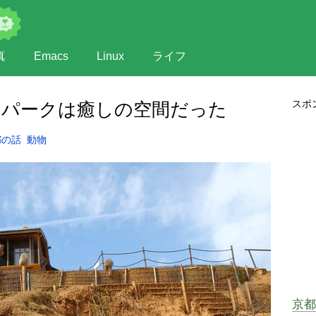
真
Emacs
Linux
ライフ
スポ
ーパークは癒しの空間だった
都の話
動物
京都