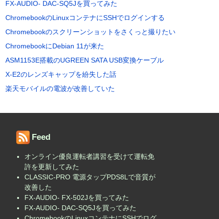
FX-AUDIO- DAC-SQ5Jを買ってみた
ChromebookのLinuxコンテナにSSHでログインする
Chromebookのスクリーンショットをさくっと撮りたい
ChromebookにDebian 11が来た
ASM1153E搭載のUGREEN SATA USB変換ケーブル
X-E2のレンズキャップを紛失した話
楽天モバイルの電波が改善していた
Feed
オンライン優良運転者講習を受けて運転免
許を更新してみた
CLASSIC-PRO 電源タップPDS8Lで音質が
改善した
FX-AUDIO- FX-502Jを買ってみた
FX-AUDIO- DAC-SQ5Jを買ってみた
ChromebookのLinuxコンテナにSSHでログ